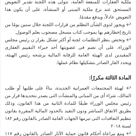
ملكية العقارات للمنفعة العامة، تتولى هذه اللجنة تقدير التعويض
المستحق عند نزع ملكية المبنى أو المنشأة، على أن يكون هذا
التعويض عادلاً، ويدفع مقدمًا.
↩ ويجوز لذوى الشأن التظلم من قرارات اللجنة خلال ستين يومًا من
تاريخ إخطارهم بها بموجب كتاب مسجل مصحوب بعلم الوصول.
↩ وتختص بنظر التظلمات لجنة أو أكثر تشكل بقرار ن رئيس مجلس
الوزراء، على أن تضم فى عضويتها أحد خبراء التقييم العقارى
المقيدين لدى الهيئة العامة للرقابة المالية يرشحه رئيس الهيئة،
ويحدد القار الصادر بتشكيلها نظام عملها.
المادة الثالثة مكررًا:
↩ لهيئة المجتمعات العمرانية الجديدة، بناءً على طلبها أو طلب
المالك، شراء أى من المبانى والمنشآت التى يصدر بتحديدها قرار من
رئيس مجلس الوزراء طبقًا للمادة الثانية من هذا القانون، وذلك
بطريق الاتفاق المباشر ودون التقيد بالحدود المالية المقررة بقانون
تنظيم التعاقدات التى تبرمها الجهات العامة الصادر بالقانون رقم ١٨٢
لسنة ٢٠١٨
↩ ومع مراعاة أحكام قانون حماية الآثار الصادر بالقانون رقم ١١٧