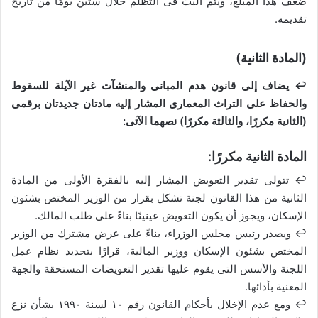
ضعف هذا المبلغ، ويتم البت فى التظلم خلال ستين يومًا من تاريخ
تقديمه.
(المادة الثانية)
↩ يضاف إلى قانون هدم المبانى والمنشآت غير الآيلة للسقوط
والحفاظ على التراث المعمارى المشار إليه مادتان جديدتان برقمى
(الثانية مكررًا، والثالثة مكررًا) نصهما الآتى:
المادة الثانية مكررًا:
↩ تتولى تقدير التعويض المشار إليه بالفقرة الأولى من المادة
الثانية من هذا القانون لجنة تشكل بقرار من الوزير المختص بشئون
الإسكان، ويجوز أن يكون التعويض عينينًا بناءً على طلب المالك.
↩ ويصدر رئيس مجلس الوزراء، بناءً على عرض مشترك من الوزير
المختص بشئون الإسكان ووزير المالية، قرارًا بتحديد نظام عمل
اللجنة والأسس التى يقوم عليها تقدير التعويضات المستحقة والجهة
المعنية بأدائها.
↩ ومع عدم الإخلال بأحكام القانون رقم ١٠ لسنة ١٩٩٠ بشأن نزع