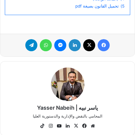
5)
تحميل القانون بصيغة pdf
فيسبوك
‫X
لينكدإن
ماسنجر
واتساب
تيلقرام
ياسر نبيه | Yasser Nabeih
المحامي بالنقض والإدارية والدستورية العليا
موقع
‫X
فيسبوك
لينكدإن
‫YouTube
انستقرام
‫TikTok
الويب