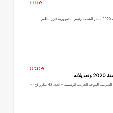
5٬388
الجريدة الرسمية – العدد 45 مكرر (د) – في 11 نوفمبر سنة 2020 باسم الشعب رئيس الجمهورية قرر مجلس
33٬239
أولاً: القانون رقم 206 لسنة 2020 بإصدار قانون الإجراءات الضريبية الموحد الجريدة الرسمية – العدد 42 مكرر (ج) –