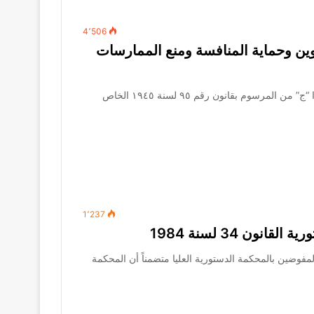
4٬506
 بشئون التموين وحماية المنافسة ومنع الممارسات
المادة الأولى يُستبدل بنصى المادتين ٣ مكررًا “ب”، ٣ مكررًا “ج” من المرسوم بقانون رقم ٩٥ لسنة ١٩٤٥ الخاص
1٬237
يس هيئة المفوضين بالمحكمة الدستورية العليا متضمناً أن المحكمة