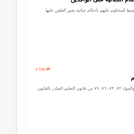
ضبط المحكوم عليهم بأحكام جنائية يجوز الطعن عليها
4٬089
المادة الأولى يستبدل بنصوص الفقرة الثانية من المادة ٧٠، والمواد ٧٢، ٧٣، ٧٦، ٧٩ من قانون التعليم الصادر بالقانون