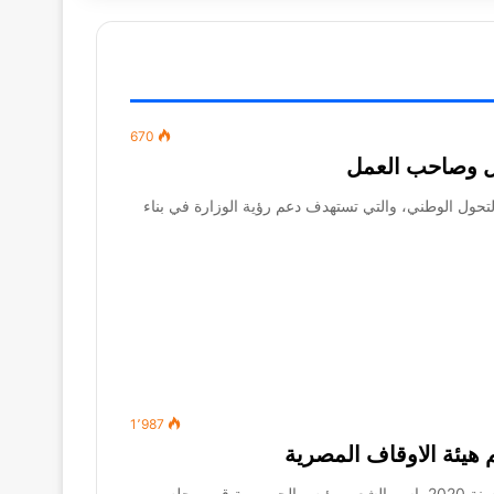
670
امل وصاحب العمل
لتحول الوطني، والتي تستهدف دعم رؤية الوزارة في بناء
1٬987
الجريدة الرسمية – العدد 48 مكرر (ب) – في أول ديسمبر سنة 2020 باسم الشعب رئيس الجمهورية قرر مجلس