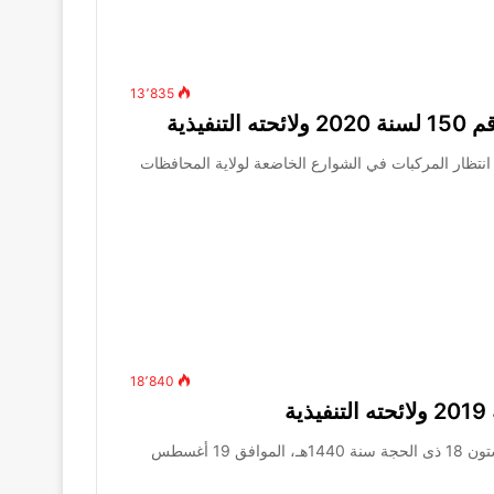
13٬835
فيذية
 انتظار المركبات في الشوارع الخاضعة لولاية المحافظات
18٬840
الجريدة الرسمية – العدد 33 مكرر (ب) – السنة الثانية والستون 18 ذى الحجة سنة 1440هـ، الموافق 19 أغسطس