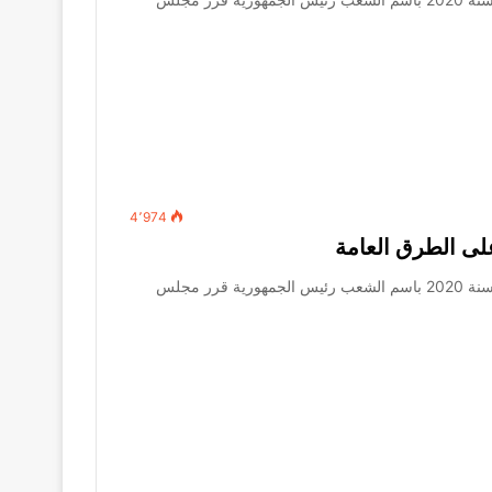
4٬974
الجريدة الرسمية – العدد 48 مكرر (ب) – في أول ديسمبر سنة 2020 باسم الشعب رئيس الجمهورية قرر مجلس