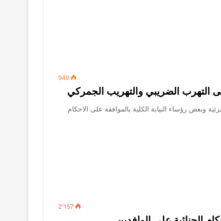
949
ئية وبعض رؤساء النيابة الكلية بالموافقة على الاحكام
2٬157