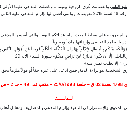
ه الثانى
وإنفصمت عُرى الزوجية بينهما .. وناضلت المدعى عليها الأولى قضا
الشرعية والقانونية من أثر طلاقها منه .. إنتهاءً بالدعوى رقم 18 لسنة 2015 تعويضات , والت
المطروحة على بساط البحث أمام عدالتكم اليوم.. والتى أسسها المدعى خلا
إطالة أمد التقاضى وإرهاقها مادياً ومعنوياً.
أَمْوَالَكُم بَيْنَكُم بِالْبَاطِلِ وَتُدْلُواْ بِهَا إِلَى الْحُكَّامِ لِتَأْكُلُواْ فَرِيقاً مِّنْ أَمْوَالِ النّ
يْنَكُمْ بِالْبَاطِلِ إِلَّا أَنْ تَكُونَ تِجَارَةً عَنْ تَرَاضٍ مِنْكُمْ﴾ سورة النساء الآيه 29
رىء إلا بطيب نفس منه﴾
لشخصية هو براءة الذمة, فمن ادعى على غيره حقاً أو قولاً ملزماً بحق فع
ى 49 – جـ 2 – ص 572}
لــذلــــك
 الدعوى والإستمرار فى التنفيذ وإلزام المدعى بالمصاريف ومقابل أتعاب 