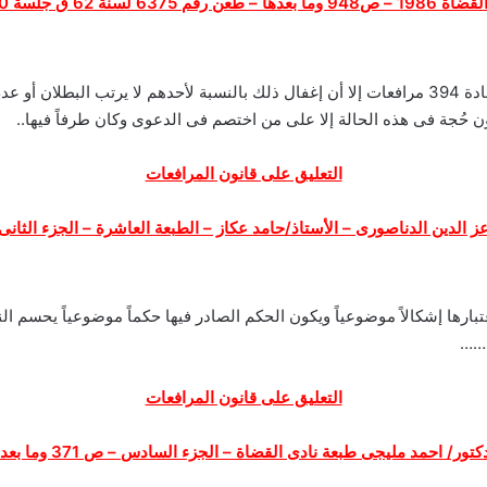
م 6375 لسنة 62 ق جلسة 12/4/2000
انه وان كان المشرع قد أوجب إختصاص من عددتهم المادة 394 مرافعات إلا أن إغفال ذلك بالنسبة لأح
يكون حُجة فى هذه الحالة إلا على من اختصم فى الدعوى وكان طرفاً فيها..
التعليق على قانون المرافعات
 الدين الدناصورى – الأستاذ/حامد عكاز – الطبعة العاشرة – الجزء الثانى – 
تبارها إشكالاً موضوعياً ويكون الحكم الصادر فيها حكماً موضوعياً يحسم 
 ……
التعليق على قانون المرافعات
كتور/ احمد مليجى طبعة نادى القضاة – الجزء السادس – ص 371 وما بعدها