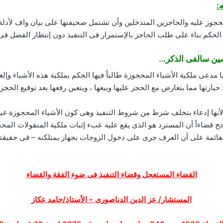
محجوز عليه والحاجزين المتدخلين وأن تشتمل صحيفتها على بيان واف لأدلة
الحكم بناء على طلب الحاجز بالإستمرار فى التنفيذ دون إنتظار الفصل فى
لنصين سالفى الذكر…
دعى ملكية الأشياء المحجوزة طالباً فيها الحكم بملكية هذه الأشياء وإلغ
حيازتها مما يتعارض مع الحجز عليها وبيعها ، ويتعين رفعها بعد توقيع الحجز 
لأنها إدعاء بتخلف شرط من شروط التنفيذ وهى كون الأشياء المحجوزة غي
اجح قضاءاً أن المسترد هو الذى يقع عليه عبء إثبات ملكية المنقولات الم
لقائمة على أن العرف جرى على دخول الزوجات بجهاز يمتلكنه – فى حقيقتها 
القضاء المستعجل وقضاء التنفيذ فى ضوء الفقة والقضاء
المستشار/ عز الدين الدناصورى – الأستاذ/حامد عكاز