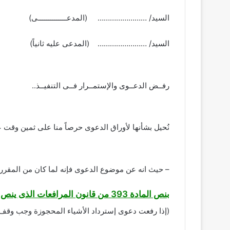
السيد/ …………………… (المدعــــــــــــــى)
السيد/ …………………… (المدعى عليه ثانياً)
رفــض الدعــوى والإستمــرار فــى التنفيــذ..
نُحيل بشأنها لأوراق الدعوى حرصاً منا على ثمين وقت ع
– حيث انه عن موضوع الدعوى فإنه لما كان من المقرر عل
بنص المادة 393 من قانون المرافعات الذى ينص على:
(إذا رفعت دعوى إسترداد الأشياء المحجوزة وجب وقف الب