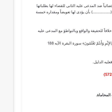
ئياً ضد المدعى عليه الثانى للقضاء لها بطلباتها
ى قُضى لها بإلزام المدعى عليه الثانى (………………) بأن يؤدى لها تعويضاً ومقداره خمسة
فاً للحقيقة والواقع وبالتواطؤ مع المدعى عليه
َاسِ بِالإِثْمِ وَأَنتُمْ تَعْلَمُونَ﴾ سورة البقرة الآيه 188
ليه الدليل.
المحاماة.