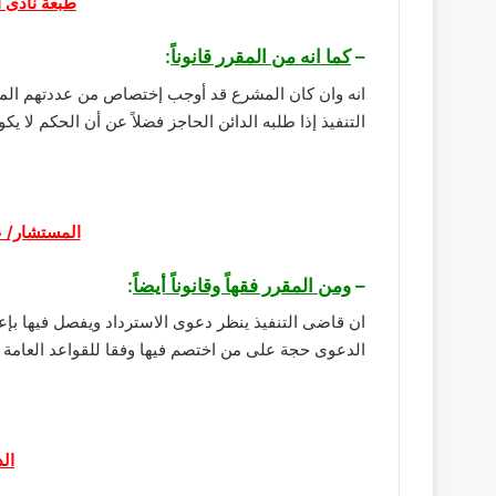
طبعة نادى القضاة 1986 – ص948 وما بعدها – طعن رق
–
كما انه من المقرر قانوناً
:
التنفيذ إذا طلبه الدائن الحاجز فضلاً عن أن الحكم لا 
المستشار/ عز
–
ومن المقرر فقهاً وقانوناً أيضاً
:
ان قاضى التنفيذ ينظر دعوى الاسترداد ويفصل فيها بإع
الدعوى حجة على من اختصم فيها وفقا للقواعد العامة
الد