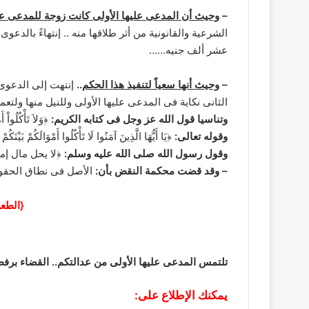
–
وحيث أن المدعى عليها الأولى كانت زوجة للمدعى علي
عشر ألف جنيه……
–
وحيث أنها سعياً لتنفيذ هذا الحكم
..
إنتهت إلى الدعوى 
الثانى نكاية فى المدعى عليها الأولى وللنيل منها ولتعمد 
وتناسيا قول الله عز وجل فى كتابه الكريم:
﴿وَلاَ تَأْكُلُواْ 
وقوله تعالى:
﴿يَا أَيُّهَا الَّذِينَ آمَنُوا لَا تَأْكُلُوا أَمْوَالَكُمْ بَ
وقول رسول الله صلى الله عليه وسلم:
﴿لا يحل مال إم
– وقد قضت محكمة النقض بأن:
الأصل فى نطاق الحقوق ا
{الطعن 1798 لسنـة 62 ق – جلسة 25/6/1998 – مكتب فن
تلتمس المدعى عليها الأولى من عدالتكم.. القضاء برفض
يمكنك الإطلاع على: