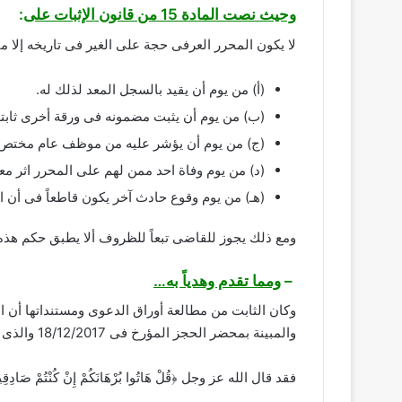
وحيث نصت المادة 15 من قانون الإثبات على
:
لا يكون المحرر العرفى حجة على الغير فى تاريخه إلا من
(أ) من يوم أن يقيد بالسجل المعد لذلك له.
(ب) من يوم أن يثبت مضمونه فى ورقة أخرى ثابتة 
(ج) من يوم أن يؤشر عليه من موظف عام مختص.
(د) من يوم وفاة احد ممن لهم على المحرر اثر م
(هـ) من يوم وقوع حادث آخر يكون قاطعاً فى أن 
ومع ذلك يجوز للقاضى تبعاً للظروف ألا يطبق حكم هذه
–
ومما تقدم وهدياً به…
وكان الثابت من مطالعة أوراق الدعوى ومستنداتها أن ا
والمبينة بمحضر الحجز المؤرخ فى 18/12/2017 والذى كان مُحدد له جلسة بيع بتاريخ 9/1/2018 أن المدعى لم يقدم ثمة مستندات قاطعة الدلالة تفيد ملكيته للمنقولات المحجوز عليها.
فقد قال الله عز وجل ﴿قُلْ هَاتُوا بُرْهَانَكُمْ إِنْ كُنْتُمْ صَادِق