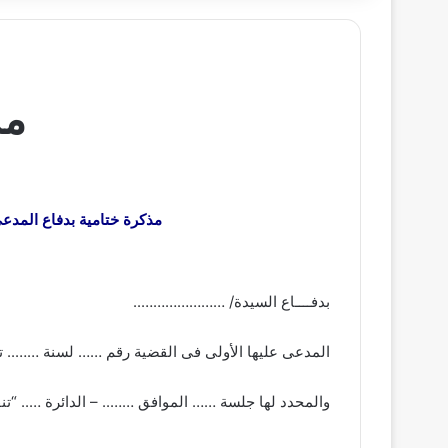
مذ
مذكرة ختامية بدفاع المدعى
بدفــــاع السيدة/ …………………..
المدعى عليها الأولى فى القضية رقم …… لسنة …….. ت
والمحدد لها جلسة …… الموافق …….. – الدائرة ….. “تنف