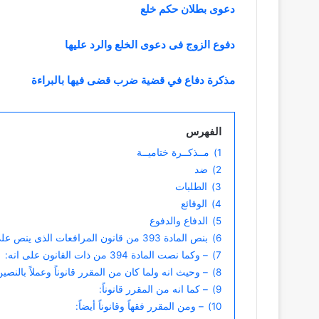
دعوى بطلان حكم خلع
دفوع الزوج فى دعوى الخلع والرد عليها
مذكرة دفاع في قضية ضرب قضى فيها بالبراءة
الفهرس
1)
مــذكــرة ختاميــة
2)
ضد
3)
الطلبات
4)
الوقائع
5)
الدفاع والدفوع
6)
بنص المادة 393 من قانون المرافعات الذى ينص على:
7)
– وكما نصت المادة 394 من ذات القانون على انه:
8)
– وحيث انه ولما كان من المقرر قانوناً وعملاً بالنص
9)
– كما انه من المقرر قانوناً:
10)
– ومن المقرر فقهاً وقانوناً أيضاً: