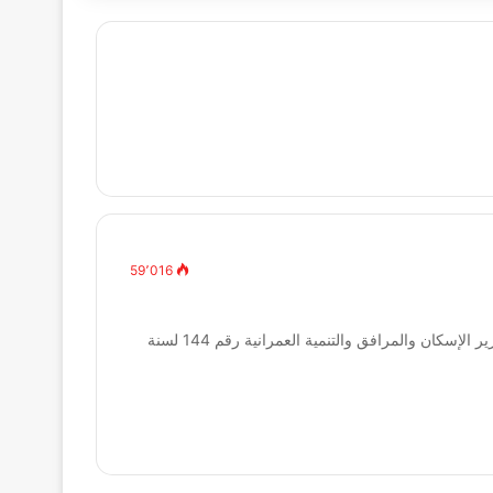
59٬016
قانون البناء الموحد رقم 119 لسنة 2008 ولائحته التنفيذية الصادرة بقرار وزير الإسكان والمرافق والتنمية العمرانية رقم 144 لسنة