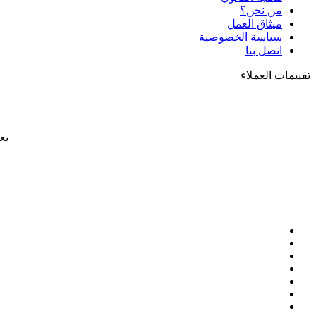
من نحن؟
ميثاق العمل
سياسة الخصوصية
اتصل بنا
تقييمات العملاء
بع
فيسبوك
‫X
بينتيريست
لينكدإن
‫YouTube
تيلقرام
واتساب