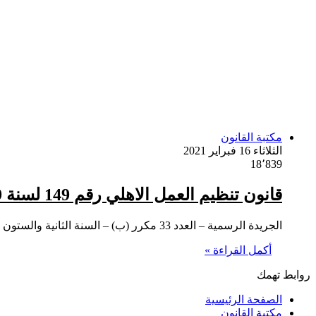
مكتبة القانون
الثلاثاء 16 فبراير 2021
18٬839
قانون تنظيم العمل الاهلي رقم 149 لسنة 2019 ولائحته التنفيذية
الجريدة الرسمية – العدد 33 مكرر (ب) – السنة الثانية والستون 18 ذى الحجة سنة 1440هـ، الموافق 19 أغسطس سنة…
أكمل القراءة »
روابط تهمك
الصفحة الرئيسية
مكتبة القانون