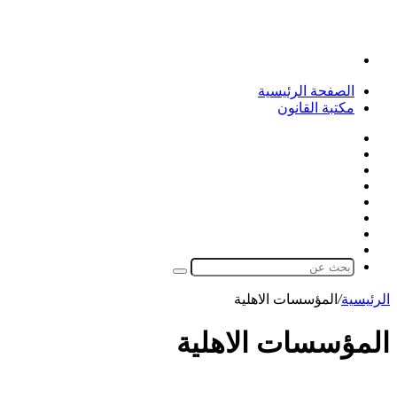
القائمة
الصفحة الرئيسية
مكتبة القانون
فيسبوك
‫X
بينتيريست
لينكدإن
‫YouTube
تيلقرام
واتساب
الوضع
المظلم
بحث
عن
الرئيسية
/
المؤسسات الاهلية
المؤسسات الاهلية