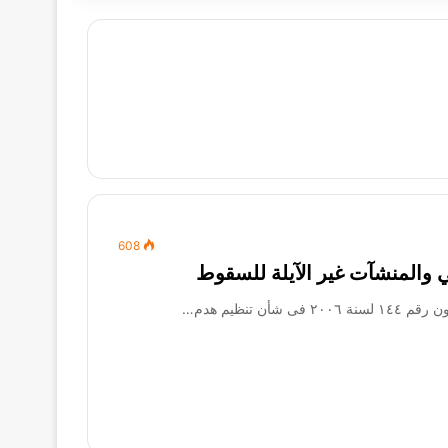
608
تنظيم هدم…