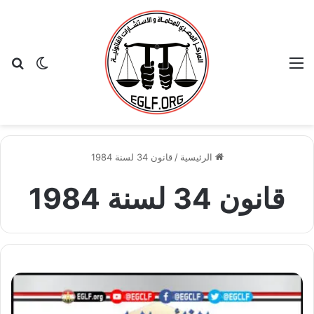
القائمة
بح
الوضع ا
الرئيسية
/
قانون 34 لسنة 1984
قانون 34 لسنة 1984